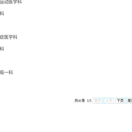
运动医学科
科
症医学科
科
吸一科
共41条 1/5
首页
上页
下页
尾