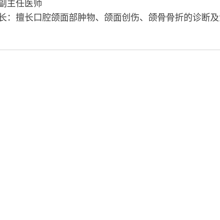
副主任医师
长：擅长口腔颌面部肿物、颌面创伤、颌骨骨折的诊断及