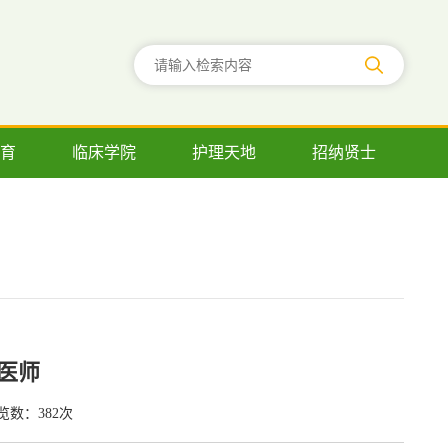
育
临床学院
护理天地
招纳贤士
医师
览数：
382
次