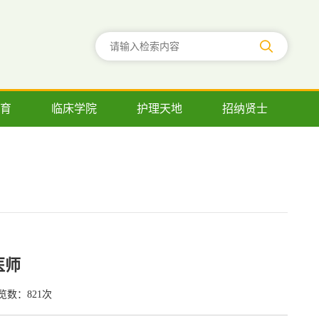
育
临床学院
护理天地
招纳贤士
医师
览数：
821
次