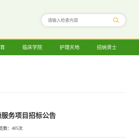
育
临床学院
护理天地
招纳贤士
椅服务项目招标公告
览数：
405
次