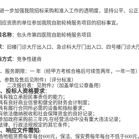
进一步加强我院招标采购和准入工作的透明度，坚持公平、公正
相应资质的单位参加我院自助轮椅服务项目的招标事宜。
目名称
：包头市第四医院自助轮椅服务项目
求
：旧楼门诊大厅出入口、急诊科大厅门出入口、四号楼门诊大
标方式
：竞争性磋商
、服务期限：一 年（经甲方考核合格后可续签两年，一年一签
、参数及售后见附件1（评分标准）
二次报价表：见附件2（加盖单位公章备用）
、投标人资格要求
：
.具有独立承担民事责任的能力；
.具有良好商业信誉和健全的财务会计制度；
.具有履行合同所必需的设备和指标要求；
.有依法缴纳税收和社会保障资金的良好记录；
.参加政府采购前三年内,在经营活动中没有重大违法记录；
.法律、行政法规规定的其它条件；
、响应文件需
知
:
.场地租赁费每年每台600元，保洁、保安费每年每台不低于600