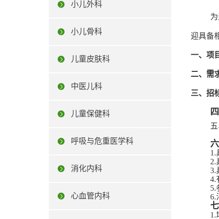
小儿外科
为
小儿骨科
迎具备
一、项
儿童皮肤科
二
、
需
中医儿科
三、
招
四
儿童保健科
五
呼吸与危重医学科
六
1
2
消化内科
3
4
5
心血管内科
6
七
1