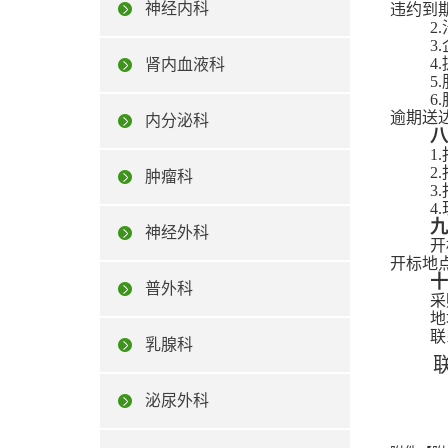
神经内科
违约到
2
3
4
肾内血液科
5
6
逾期送
内分泌科
八
1
2
肿瘤科
3
4
九
神经外科
开
开标地
十
普外科
采
地
联
乳腺科
泌尿外科