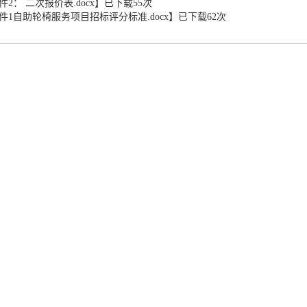
件2： 二次报价表.docx
】已下载
55
次
件1自助轮椅服务项目招标评分标准.docx
】已下载
62
次