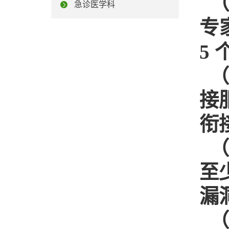
急诊医学科
专
5
（
接
衔
（
至
漏
（