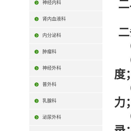
二
神经内科
肾内血液科
二
内分泌科
（
肿瘤科
（
神经外科
度
普外科
（
力
乳腺科
（
泌尿外科
录