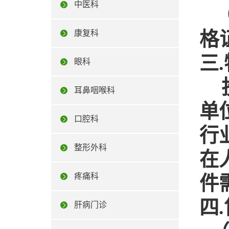
中医科
（
格
康复科
三
眼科
耳鼻咽喉科
单
口腔科
行
整形外科
在
疼痛科
件
四.
肝病门诊