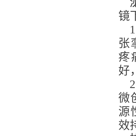
镜
张
疼
好
微
源
效