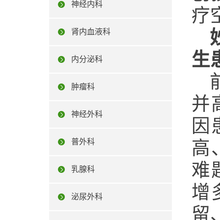
神经内科
疗
肾内血液科
生
内分泌科
肿瘤科
并
神经外科
因
普外科
高
难
乳腺科
增
泌尿外科
留